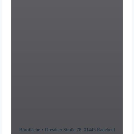
Bürofläche
Dresdner Straße 78, 01445 Radebeul