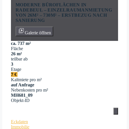
MODERNE BÜROFLÄCHEN IN
RADEBEUL – EINZELRAUMANMIETUNG
VON 26M² – 730M² – ERSTBEZUG NACH
SANIERUNG
Galerie öffnen
ca. 737 m²
Fläche
26 m²
teilbar ab
3
Etage
7 €
Kaltmiete pro m²
auf Anfrage
Nebenkosten pro m²
MH681_09
Objekt-ID
Eckdaten
Immobilie