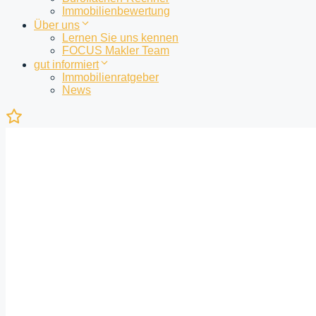
Immobilienbewertung
Über uns
Lernen Sie uns kennen
FOCUS Makler Team
gut informiert
Immobilienratgeber
News
Ihre
Merkliste
ist
noch
leer