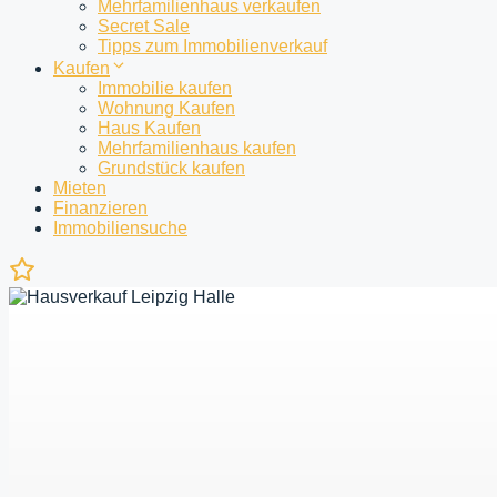
Mehrfamilienhaus verkaufen
Secret Sale
Tipps zum Immobilienverkauf
Kaufen
Immobilie kaufen
Wohnung Kaufen
Haus Kaufen
Mehrfamilienhaus kaufen
Grundstück kaufen
Mieten
Finanzieren
Immobiliensuche
Ihre
Merkliste
ist
noch
leer