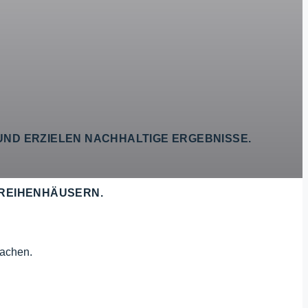
ND ERZIELEN NACHHALTIGE ERGEBNISSE.
 REIHENHÄUSERN.
machen.