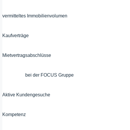
650+
Mio.
vermitteltes Immobilienvolumen
1500+
Kaufverträge
10500+
Mietvertragsabschlüsse
65+
Mitarbeiter
bei der FOCUS Gruppe
4000+
Aktive Kundengesuche
100
%
Kompetenz
100
%