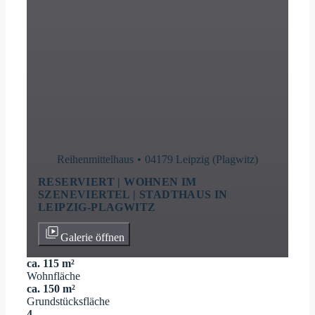
Reihenmittelhaus
04179 Leipzig (Plagwitz)
RESERVIERT | WOHNEN IM
SZENEVIERTEL | STADTHAUS IN
LEIPZIG-PLAGWITZ
Galerie öffnen
ca. 115 m²
Wohnfläche
ca. 150 m²
Grundstücksfläche
4