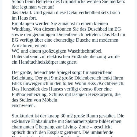
Schon beim Betreten des Grundstücks werden Sie merken:
hier legt man wert auf
das Detail. Und genau diese Detailverliebtheit setz t sich
im Haus fort.
Empfangen werden Sie zunächst in einem kleinen
Windfang. Von diesem können Sie das Duschbad im EG
sowie den geräumigen Dielenbereich betreten. Das Bad im
EG verfügt über eine ebenerdige Dusche mit modernen
Armaturen, einem
WC und einem großzügigen Waschtischmöbel.
Unterstützend zur elektrischen Fußbodenheizung wurde
ein Handtuchheizkörper integriert.
Der große, beleuchtete Spiegel sorgt für ausreichend
Belichtung. Der gut 9 m2 große Dielenbereich lenkt Ihren
Blick unweigerlich in den tollen Wohn-/Ess-/Kochbereich.
Das Herzstück des Hauses verfügt ebenso über eine
Fußbodenheizung. Schluss mit lästigen Heizkörpern, die
das Stellen von Möbeln
erschweren.
Strukturiert ist der knapp 30 m2 große Raum gestaltet. Die
exklusive Einbauküche mit Steinarbeitsplatte bildet einen
charmanten Übergang zur Living- Zone – geschickt
optisch durch den Essplatz getrennt. Die umlaufende