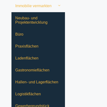
Immobilie vermarkten
Neubau- und
Projektentwicklung
Büro
Praxisflächen
Ladenflächen
Gastronomieflächen
Hallen- und Lagerflächen
Logistikflächen
Gewerbegrundstück