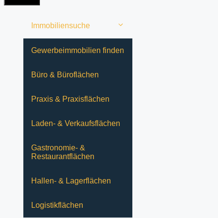
ist
noch
leer
Immobiliensuche
Gewerbeimmobilien finden
Büro & Büroflächen
Praxis & Praxisflächen
Laden- & Verkaufsflächen
Gastronomie- &
Restaurantflächen
Hallen- & Lagerflächen
Logistikflächen