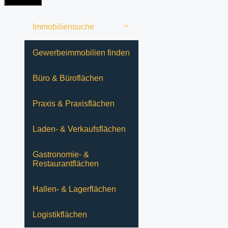
ist
noch
leer
Immobiliensuche
Gewerbeimmobilien finden
Büro & Büroflächen
Praxis & Praxisflächen
Laden- & Verkaufsflächen
Gastronomie- &
Restaurantflächen
Hallen- & Lagerflächen
Logistikflächen