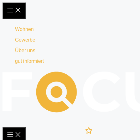
Zum
Inhalt
springen
Wohnen
Gewerbe
Über uns
gut informiert
Ihre
Merkliste