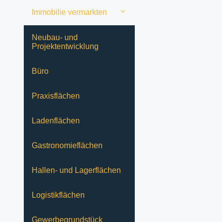
Immobilie vermarkten
Neubau- und
Projektentwicklung
Büro
Praxisflächen
Ladenflächen
Gastronomieflächen
Hallen- und Lagerflächen
Logistikflächen
Gewerbegrundstück