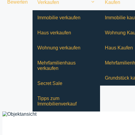
Bewerten
Verkaufen
Kaufen
Immobilie verkaufen
Immobilie kau
Haus verkaufen
Wohnung Kau
Wohnung verkaufen
Haus Kaufen
Mehrfamilienhaus
Mehrfamilien
verkaufen
Grundstück k
Secret Sale
Tipps zum
Immobilienverkauf