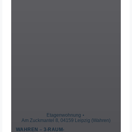
Etagenwohnung
Am Zuckmantel 8, 04159 Leipzig (Wahren)
WAHREN – 3-RAUM-