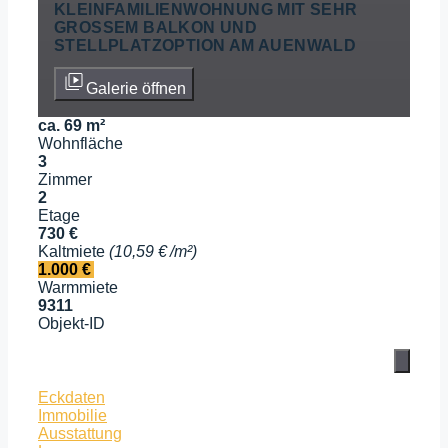
KLEINFAMILIENWOHNUNG MIT SEHR
GROSSEM BALKON UND S
TELLPLATZOPTION AM AUENWALD
Galerie öffnen
ca. 69 m²
Wohnfläche
3
Zimmer
2
Etage
730 €
Kaltmiete
(10,59 € /m²)
1.000 €
Warmmiete
9311
Objekt-ID
Eckdaten
Immobilie
Ausstattung