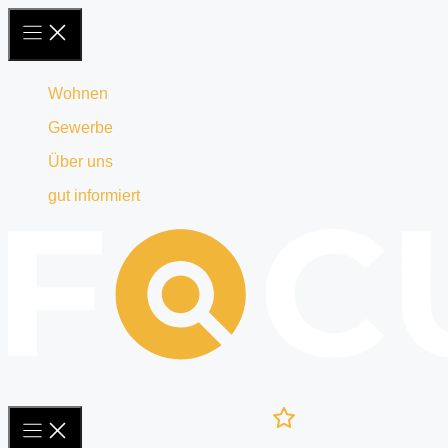
Zum
Inhalt
springen
Wohnen
Gewerbe
Über uns
gut informiert
Ihre
Merkliste