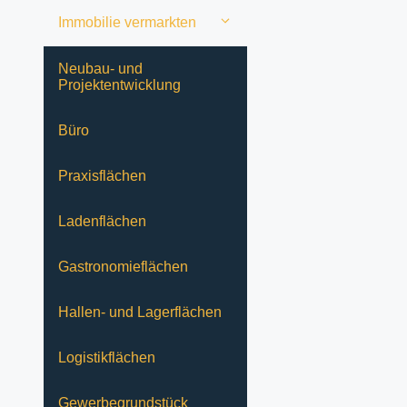
Immobilie vermarkten
Neubau- und
Projektentwicklung
Büro
Praxisflächen
Ladenflächen
Gastronomieflächen
Hallen- und Lagerflächen
Logistikflächen
Gewerbegrundstück