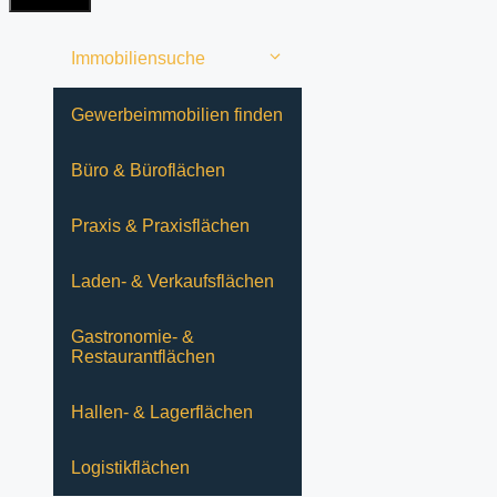
ist
noch
leer
Immobiliensuche
Gewerbeimmobilien finden
Büro & Büroflächen
Praxis & Praxisflächen
Laden- & Verkaufsflächen
Gastronomie- &
Restaurantflächen
Hallen- & Lagerflächen
Logistikflächen