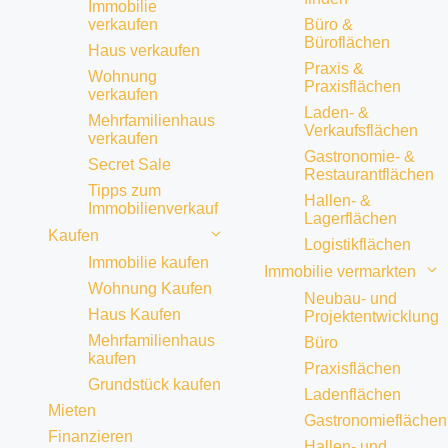
Immobilie
verkaufen
Büro &
Büroflächen
Haus verkaufen
Praxis &
Wohnung
Praxisflächen
verkaufen
Laden- &
Mehrfamilienhaus
Verkaufsflächen
verkaufen
Gastronomie- &
Secret Sale
Restaurantflächen
Tipps zum
Hallen- &
Immobilienverkauf
Lagerflächen
Kaufen
Logistikflächen
Immobilie kaufen
Immobilie vermarkten
Wohnung Kaufen
Neubau- und
Haus Kaufen
Projektentwicklung
Mehrfamilienhaus
Büro
kaufen
Praxisflächen
Grundstück kaufen
Ladenflächen
Mieten
Gastronomieflächen
Finanzieren
Hallen- und